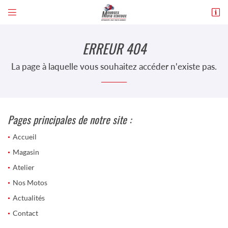


54 Bd du Maréchal Leclerc,
84200 Carpentras
ERREUR 404
04 90 63 02 38
La page à laquelle vous souhaitez accéder n'existe pas.
Pages principales de notre site :
Accueil
Magasin
Adresse email de réception

Atelier
En cochant cette case, vous consentez à recevoir nos propositions commerciales à
Nos Motos
l'adresse email indiqué ci-dessus. Vous pouvez vous désinscrire à tout moment en
utilisant
le formulaire de désinscription
.
Actualités
Contact
INSCRIPTION
UNE QUESTION
ACCUEIL